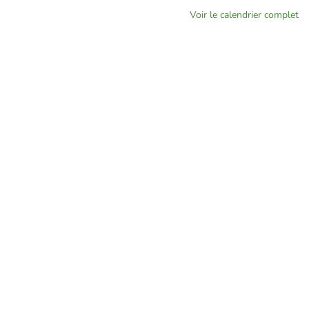
Voir le calendrier complet
Touraine Propre
Depuis 2002, Touraine Propre s’engage pour la prévention des
déchets en Indre-et-Loire. Nous œuvrons pour réduire leurs impacts
environnementaux et socio-économiques.