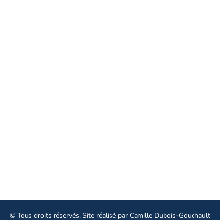
Le syndicat
19 rue Edouard Vaillant 37000 Tours
02 47 73 72 00
Linkedin
Facebook
Instagram
Aller plus loin
© Tous droits réservés. Site réalisé par
Camille Dubois-Gouchault