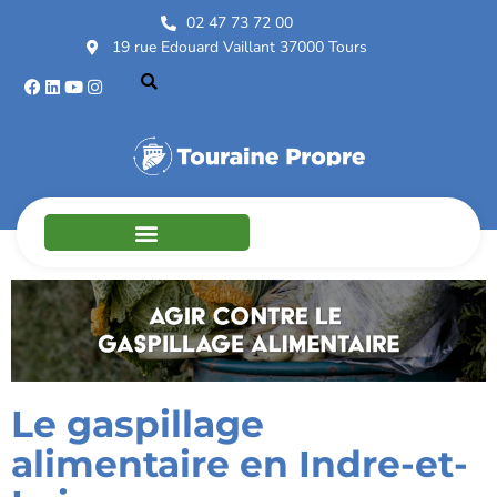
02 47 73 72 00
19 rue Edouard Vaillant 37000 Tours
Le gaspillage
alimentaire en Indre-et-