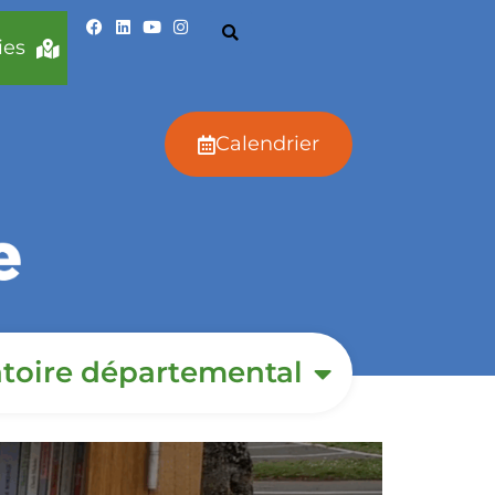
ies
Calendrier
toire départemental