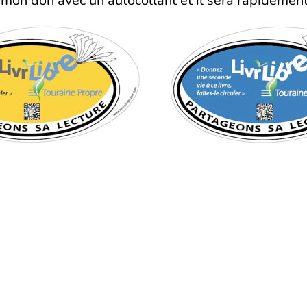
 mon don avec un autocollant et il sera rapidement 
syndicat
Aller pl
Contact
 rue Edouard Vaillant 37000
urs
Presse