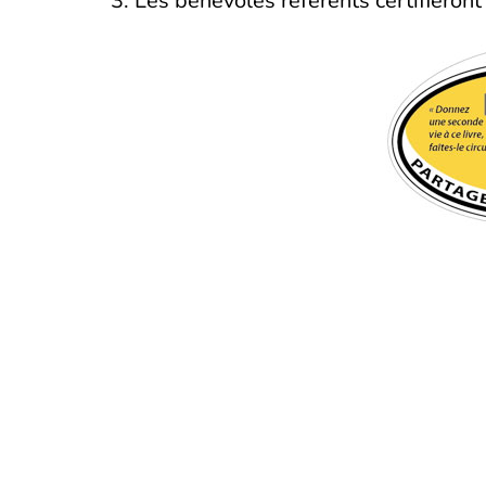
3. Les bénévoles référents certifieront
Touraine Propre
Le 
19
Depuis 2002, Touraine Propre
To
s’engage pour la prévention des