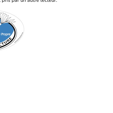
pris par un autre lecteur.
us loin