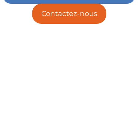
Contactez-nous
Touraine Propre
Depuis 2002, Touraine Propre s’engage pour la prévention des
déchets en Indre-et-Loire. Nous œuvrons pour réduire leurs impacts
environnementaux et socio-économiques.
Le syndicat