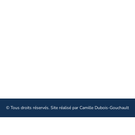
19 rue Edouard Vaillant 37000 Tours
02 47 73 72 00
Linkedin
Facebook
Instagram
Aller plus loin
© Tous droits réservés. Site réalisé par
Camille Dubois-Gouchault