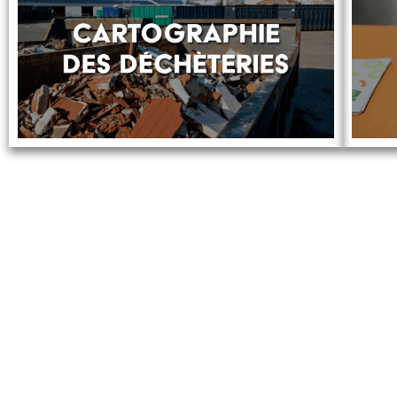
Touraine Propre
Le 
19
Depuis 2002, Touraine Propre
To
s’engage pour la prévention des
02
déchets en Indre-et-Loire. Nous
œuvrons pour réduire leurs impacts
Li