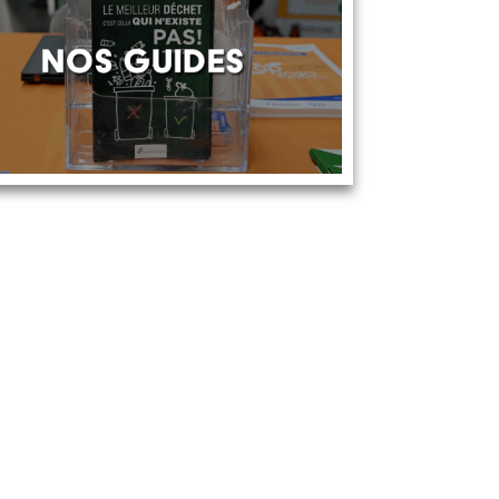
syndicat
Aller pl
Contact
 rue Edouard Vaillant 37000
urs
Presse
 47 73 72 00
Carrière
Mentions lé
nkedin