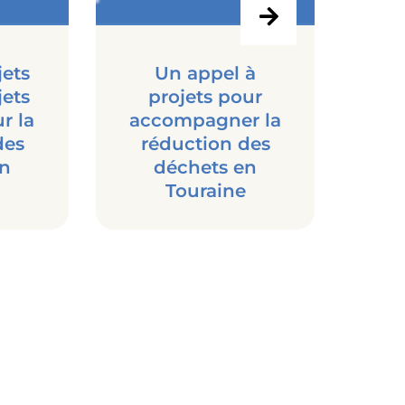
jets
Un appel à
Ap
jets
projets pour
20
r la
accompagner la
des
réduction des
en
déchets en
Touraine