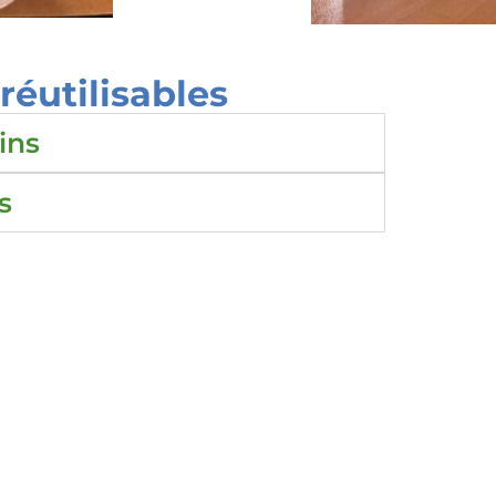
éutilisables
ins
s
syndicat
Aller pl
Contact
 rue Edouard Vaillant 37000