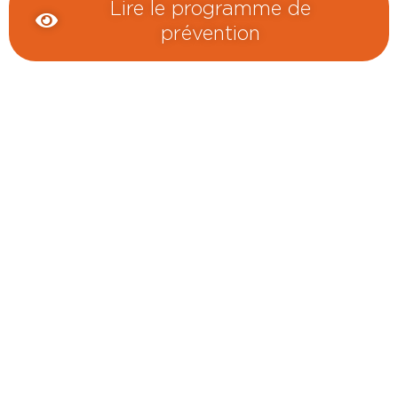
Lire le programme de
prévention
Touraine Propre
Depuis 2002, Touraine Propre s’engage pour la prévention des
déchets en Indre-et-Loire. Nous œuvrons pour réduire leurs impacts
environnementaux et socio-économiques.
Le syndicat