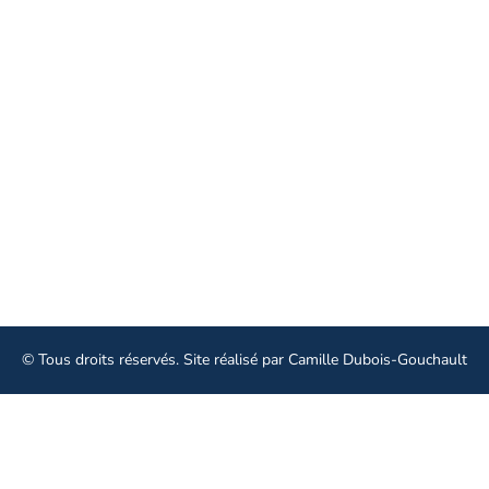
19 rue Edouard Vaillant 37000 Tours
02 47 73 72 00
Linkedin
Facebook
Instagram
Aller plus loin
© Tous droits réservés. Site réalisé par
Camille Dubois-Gouchault