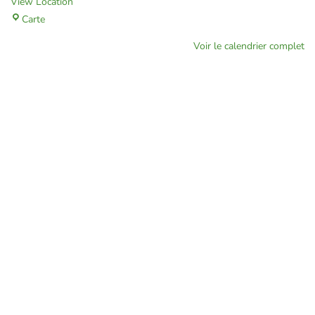
View Location
Carte
Voir le calendrier complet
Touraine Propre
Depuis 2002, Touraine Propre s’engage pour la prévention des
déchets en Indre-et-Loire. Nous œuvrons pour réduire leurs impacts