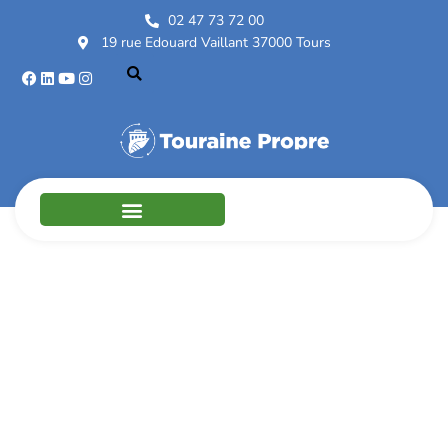
02 47 73 72 00
19 rue Edouard Vaillant 37000 Tours
Animation autour du
recyclage des
plastiques - SERD