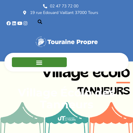
02 47 73 72 00
19 rue Edouard Vaillant 37000 Tours
Village Écolo des
Tanneurs