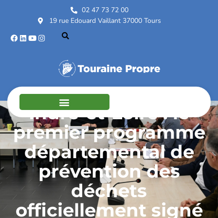
02 47 73 72 00
19 rue Edouard Vaillant 37000 Tours
Indre-et-Loire : le
premier programme
départemental de
prévention des
déchets
officiellement signé