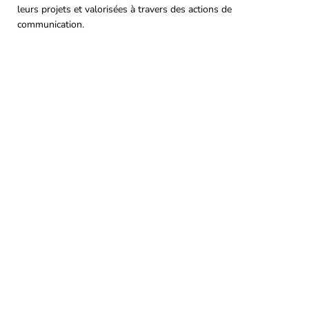
leurs projets et valorisées à travers des actions de
communication.
Touraine Propre
Depuis 2002, Touraine Propre s’engage pour la prévention des
déchets en Indre-et-Loire. Nous œuvrons pour réduire leurs impacts