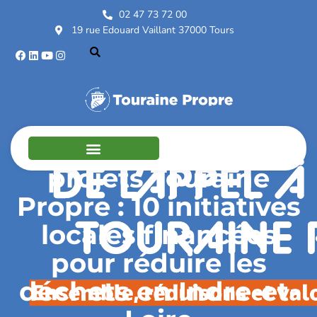
02 47 73 72 00
19 rue Edouard Vaillant 37000 Tours
Lauréats de l’appel à
projets Touraine
Propre : 10 initiatives
locales financées
pour réduire les
déchets en Indre-et-