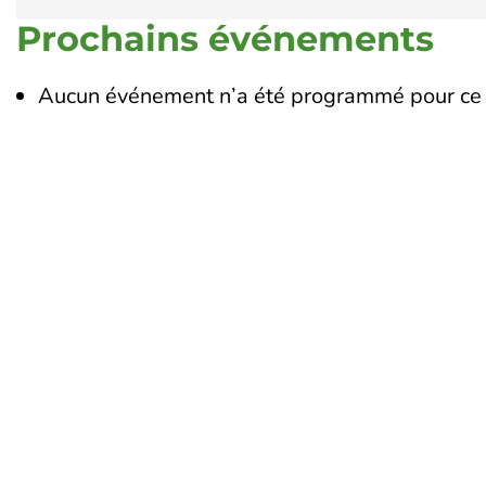
Prochains événements
Aucun événement n’a été programmé pour ce 
Touraine Propre
Le 
19
Depuis 2002, Touraine Propre
To
s’engage pour la prévention des
02
déchets en Indre-et-Loire. Nous
œuvrons pour réduire leurs impacts
Li