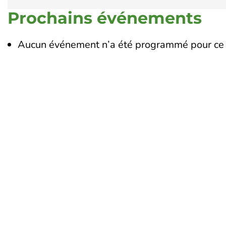
Prochains événements
Aucun événement n’a été programmé pour ce 
Touraine Propre
Le 
19
Depuis 2002, Touraine Propre
To
s’engage pour la prévention des
02
déchets en Indre-et-Loire. Nous
œuvrons pour réduire leurs impacts
Li