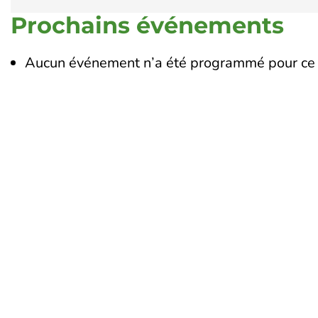
Prochains événements
Aucun événement n’a été programmé pour ce 
Touraine Propre
Le 
19
Depuis 2002, Touraine Propre
To
s’engage pour la prévention des
02
déchets en Indre-et-Loire. Nous
œuvrons pour réduire leurs impacts
Li