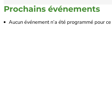
Prochains événements
Aucun événement n’a été programmé pour ce 
Touraine Propre
Le 
19
Depuis 2002, Touraine Propre
To
s’engage pour la prévention des
02
déchets en Indre-et-Loire. Nous
œuvrons pour réduire leurs impacts
Li