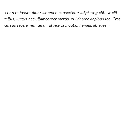
« Lorem ipsum dolor sit amet, consectetur adipiscing elit. Ut elit
tellus, luctus nec ullamcorper mattis, pulvinarac dapibus leo. Cras
cursus facere, numquam ultrica orci optio! Fames, ab alias. »
Touraine Propre
Depuis 2002, Touraine Propre s’engage pour la prévention des