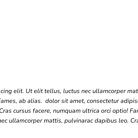
Témoignage 3
ing elit. Ut elit tellus, luctus nec ullamcorper mat
Fames, ab alias.
dolor sit amet, consectetur adipisci
Cras cursus facere, numquam ultrica orci optio! Fa
us nec ullamcorper mattis, pulvinarac dapibus leo.