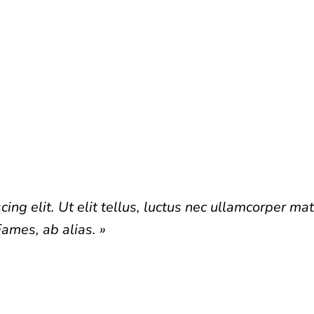
Témoignage 1
ing elit. Ut elit tellus, luctus nec ullamcorper mat
Fames, ab alias. »