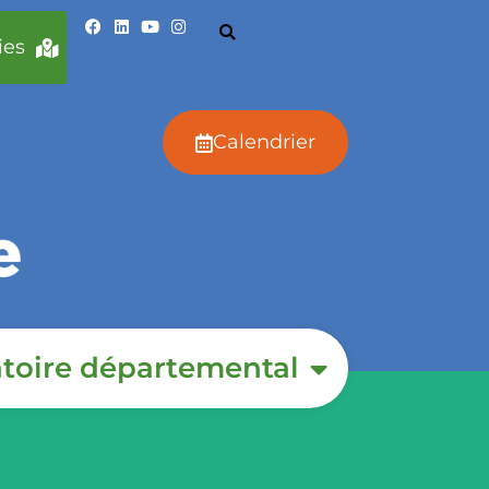
ies
Calendrier
toire départemental