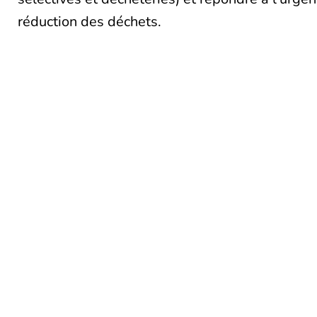
réduction des déchets.
Touraine Propre
Le 
19
Depuis 2002, Touraine Propre
To
s’engage pour la prévention des
02
déchets en Indre-et-Loire. Nous