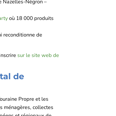
 Nazelles-Négron –
rty
où 18 000 produits
ui reconditionne de
inscrire
sur le site web de
tal de
Touraine Propre et les
es ménagères, collectes
ropéens et régionaux de