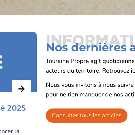
INFORMAT
Nos dernières a
Touraine Propre agit quotidienn
acteurs du territoire. Retrouvez i
Nous vous invitons à nous suivre
pour ne rien manquer de nos acti
té 2025
Découvrez les é
Consulter tous les articles
syndical de Tou
oncer la
A la suite du renouvellemen