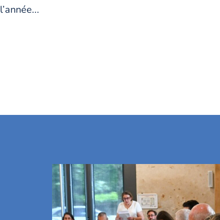
l’année...
Touraine Propre, découvrez 
Loire..