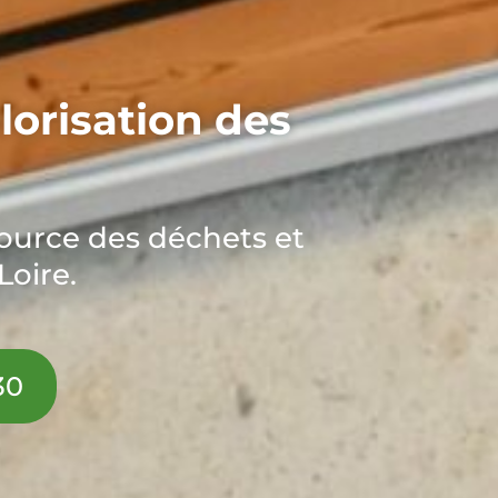
lorisation des
source des déchets et
Loire.
30