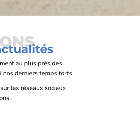
IONS
ctualités
ement au plus près des
ci nos derniers temps forts.
 sur les réseaux sociaux
ons.
lus du Comité
Nouvelle g
raine Propre
t de la gouvernance de
A la sui