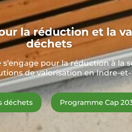
ur la réduction et la va
déchets
 s’engage pour la réduction à la 
utions de valorisation en Indre-et-
s déchets
Programme Cap 20