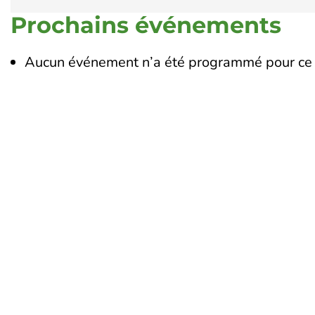
Prochains événements
Aucun événement n’a été programmé pour ce 
Touraine Propre
Le 
19
Depuis 2002, Touraine Propre
To
s’engage pour la prévention des
02
déchets en Indre-et-Loire. Nous
œuvrons pour réduire leurs impacts
Li