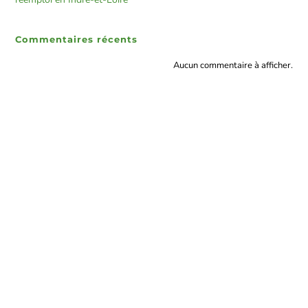
Commentaires récents
Aucun commentaire à afficher.
Touraine Propre
Depuis 2002, Touraine Propre s’engage pour la prévention des
déchets en Indre-et-Loire. Nous œuvrons pour réduire leurs impacts
environnementaux et socio-économiques.