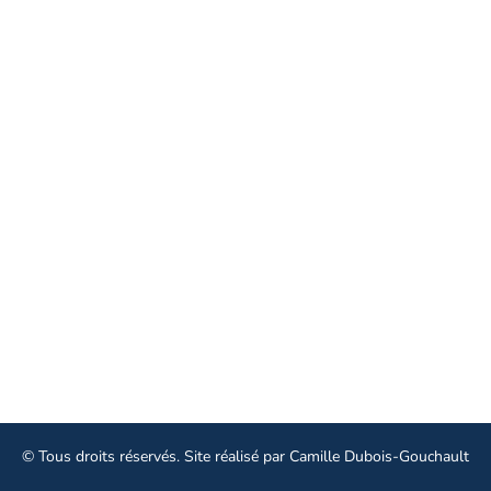
Le syndicat
19 rue Edouard Vaillant 37000 Tours
02 47 73 72 00
Linkedin
Facebook
Instagram
Aller plus loin
© Tous droits réservés. Site réalisé par
Camille Dubois-Gouchault