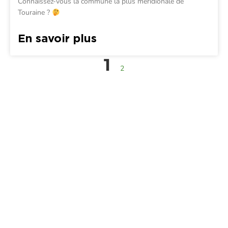
Connaissez-vous la commune la plus méridionale de
Touraine ?
En savoir plus
1
2
Touraine Propre
Depuis 2002, Touraine Propre s’engage pour la prévention des
déchets en Indre-et-Loire. Nous œuvrons pour réduire leurs impacts
environnementaux et socio-économiques.