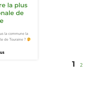
re la plus
onale de
ne
us la commune la
le de Touraine ?
lus
1
2
syndicat
Aller pl