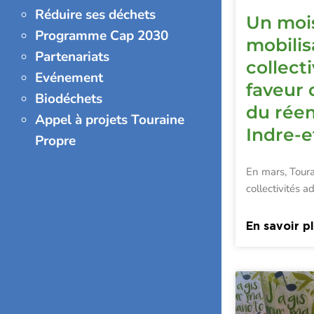
Réduire ses déchets
Un moi
Programme Cap 2030
mobilis
Partenariats
collect
Evénement
faveur 
Biodéchets
du rée
Appel à projets Touraine
Indre-e
Propre
En mars, Toura
collectivités 
En savoir p