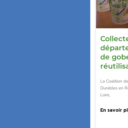
Collect
départ
de gob
réutilis
La Coalition 
Durables en R
Loire,
En savoir p