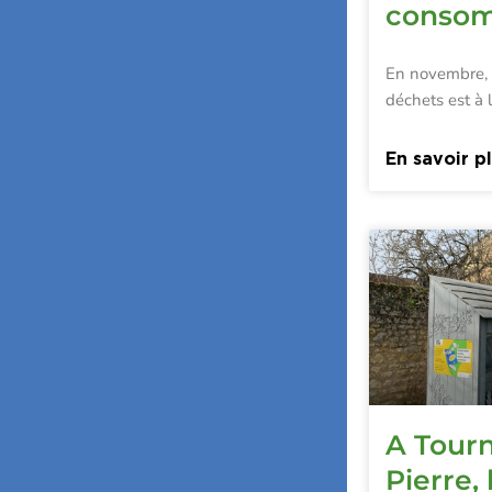
conso
En novembre, 
déchets est à 
En savoir p
A Tourn
Pierre,