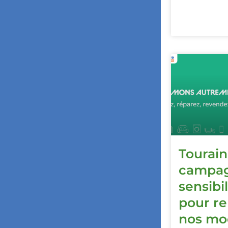
Tourain
campa
sensibi
pour r
nos mo