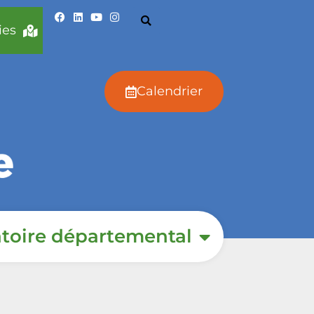
ies
Calendrier
toire départemental