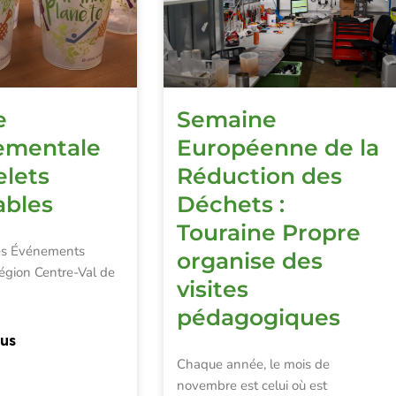
e
Semaine
ementale
Européenne de la
elets
Réduction des
ables
Déchets :
Touraine Propre
des Événements
organise des
égion Centre-Val de
visites
pédagogiques
lus
Chaque année, le mois de
novembre est celui où est