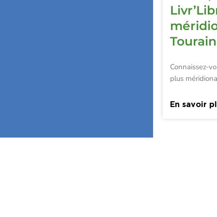
Livr’Lib
méridi
Tourai
Connaissez-vo
plus méridiona
En savoir p
Touraine Propre
Le 